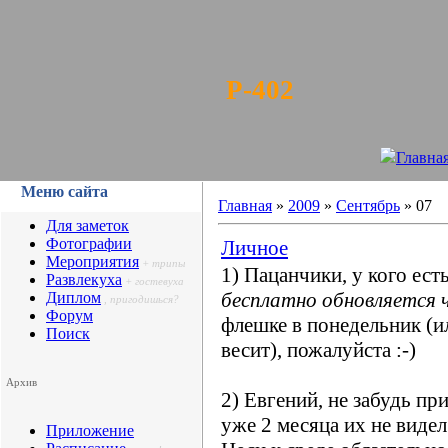
Р-402
Главна
Меню сайта
Главная
»
2009
»
Сентябрь
»
07
Для заметок
Фотографии
Личное
Мероприятия
+ трипы
1) Пацанчики, у кого ест
Развлекуха
+ гостевуха
бесплатно обновляется 
Диплом
, пригодишься?
Форум
флешке в понедельник (ил
Поиск
весит), пожалуйста :-)
Архив
2) Евгений, не забудь пр
уже 2 месяца их не видел 
Приложение