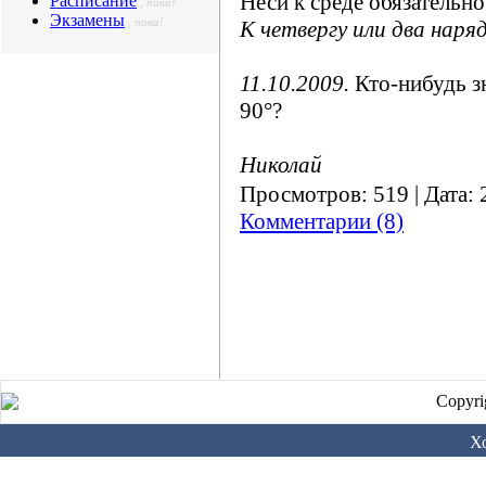
Неси к среде обязательно
Расписание
, пока!
Экзамены
, пока!
К четвергу или два наря
11.10.2009.
Кто-нибудь зн
90°?
Николай
Просмотров: 519 | Дата:
Комментарии (8)
Copyri
Х